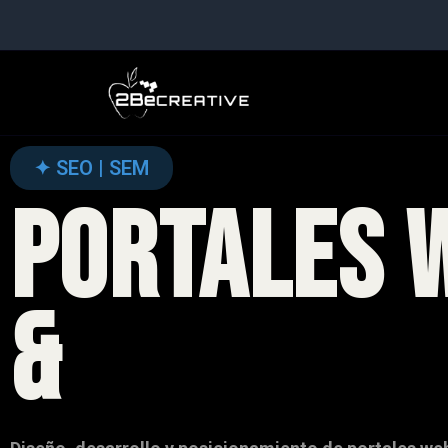
Ir
al
contenido
✦ SEO | SEM
PORTALES 
&
eCOMMER