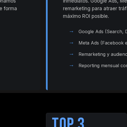
ionamos
inmediatos. Google Ads, M
de forma
remarketing para atraer tráf
máximo ROI posible.
→
Google Ads (Search, D
→
Meta Ads (Facebook e
→
Remarketing y audienc
→
Reporting mensual co
TOP 3