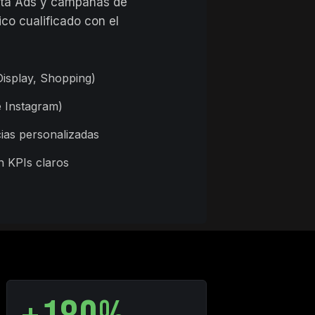
eta Ads y campañas de
ico cualificado con el
isplay, Shopping)
 Instagram)
ias personalizadas
n KPIs claros