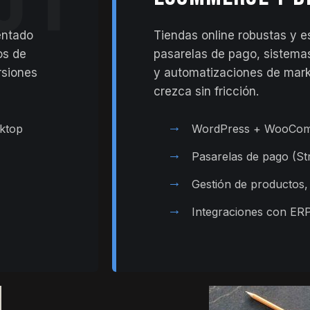
entado
Tiendas online robustas y e
os de
pasarelas de pago, sistemas
rsiones
y automatizaciones de mark
crezca sin fricción.
→
sktop
WordPress + WooCom
→
Pasarelas de pago (St
→
Gestión de productos,
→
Integraciones con ER